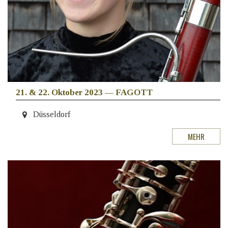
21. & 22. Oktober 2023
—
FAGOTT
Düsseldorf
MEHR