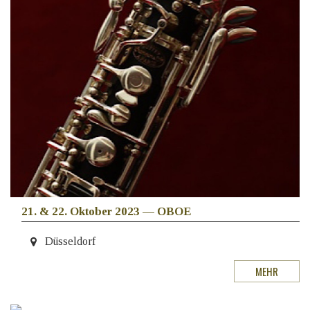
21. & 22. Oktober 2023
—
OBOE
Düsseldorf
MEHR