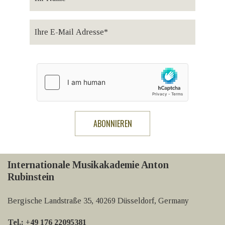
Internationale Musikakademie Anton
Rubinstein
Bergische Landstraße 35, 40269 Düsseldorf, Germany
Tel.: +49 176 22095381