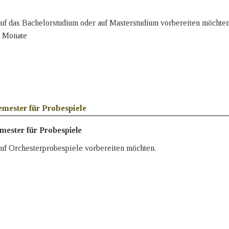
auf das Bachelorstudium oder auf Masterstudium vorbereiten möchten
 Monate
fung für "Bachelor of Music" möglich
emester für Probespiele
mester für Probespiele
 auf Orchesterprobespiele vorbereiten möchten.