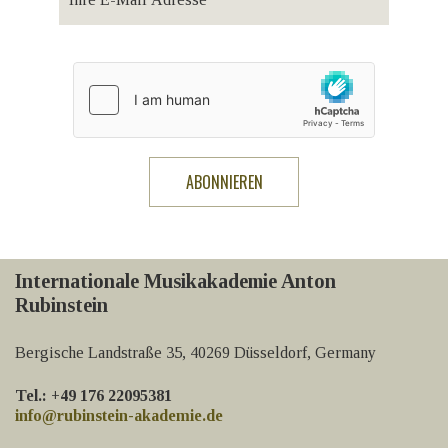
Internationale Musikakademie Anton
Rubinstein
Bergische Landstraße 35, 40269 Düsseldorf, Germany
Tel.: +49 176 22095381
info@rubinstein-akademie.de