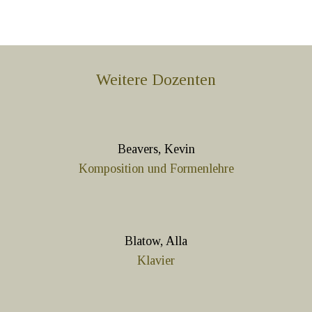
Weitere Dozenten
Beavers, Kevin
Komposition und Formenlehre
Blatow, Alla
Klavier