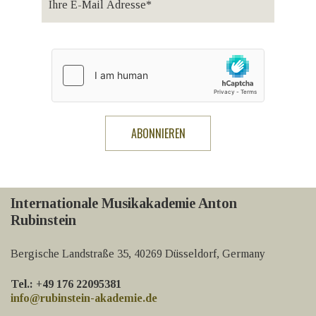
Internationale Musikakademie Anton
Rubinstein
Bergische Landstraße 35, 40269 Düsseldorf, Germany
Tel.: +49 176 22095381
info@rubinstein-akademie.de