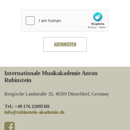
Internationale Musikakademie Anton
Rubinstein
Bergische Landstraße 35, 40269 Düsseldorf, Germany
Tel.: +49 176 22095381
info@rubinstein-akademie.de