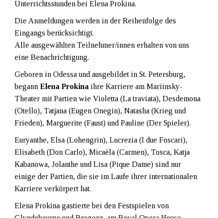
Unterrichtsstunden bei Elena Prokina.
Die Anmeldungen werden in der Reihenfolge des
Eingangs berücksichtigt.
Alle ausgewählten Teilnehmer/innen erhalten von uns
eine Benachrichtigung.
Geboren in Odessa und ausgebildet in St. Petersburg,
begann
Elena Prokina
ihre Karriere am Mariinsky-
Theater mit Partien wie Violetta (La traviata), Desdemona
(Otello), Tatjana (Eugen Onegin), Natasha (Krieg und
Frieden), Marguerite (Faust) und Pauline (Der Spieler).
Euryanthe, Elsa (Lohengrin), Lucrezia (I due Foscari),
Elisabeth (Don Carlo), Micaëla (Carmen), Tosca, Katja
Kabanowa, Jolanthe und Lisa (Pique Dame) sind nur
einige der Partien, die sie im Laufe ihrer internationalen
Karriere verkörpert hat.
Elena Prokina gastierte bei den Festspielen von
Glyndebourne und Bregenz, am Royal Opera House