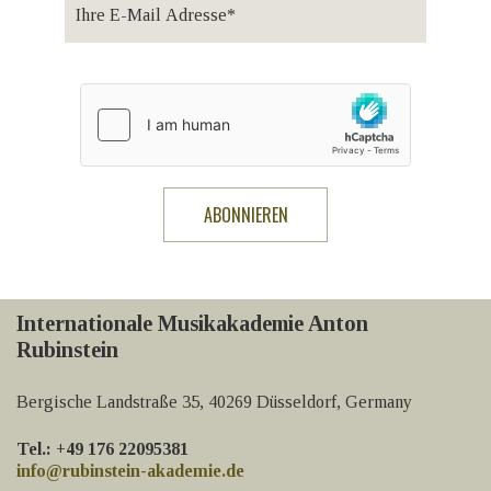
Internationale Musikakademie Anton
Rubinstein
Bergische Landstraße 35, 40269 Düsseldorf, Germany
Tel.: +49 176 22095381
info@rubinstein-akademie.de