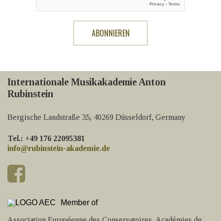
Internationale Musikakademie Anton
Rubinstein
Bergische Landstraße 35, 40269 Düsseldorf, Germany
Tel.: +49 176 22095381
info@rubinstein-akademie.de
Member of
Association Européenne des Conservatoires, Académies de