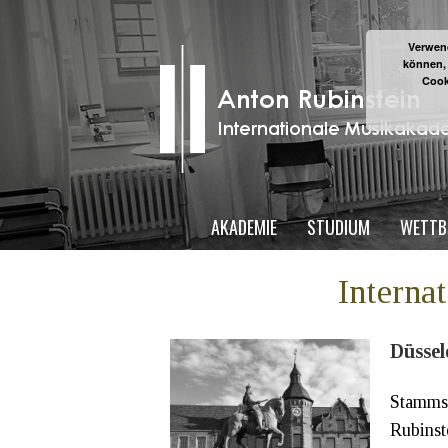
Verwend
können,
Cook
AKADEMIE
STUDIUM
WETTB
Interna
Düssel
Stammsi
Rubinst