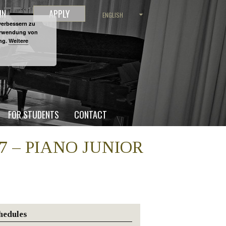
IN
APPLY
ENGLISH
verbessern zu
Verwendung von
ung.
Weitere
FOR STUDENTS
CONTACT
2017 – PIANO JUNIOR
hedules