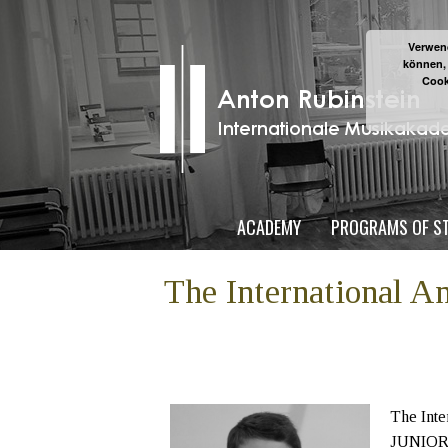
Verwend
können,
Cook
ACADEMY
PROGRAMS OF S
The International 
The Inte
JUNIOR i