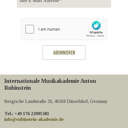
Internationale Musikakademie Anton
Rubinstein
Bergische Landstraße 35, 40269 Düsseldorf, Germany
Tel.: +49 176 22095381
info@rubinstein-akademie.de