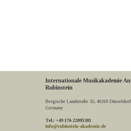
Internationale Musikakademie An
Rubinstein
Bergische Landstraße 35, 40269 Düsseldorf
Germany
Tel.: +49 176 22095381
info@rubinstein-akademie.de