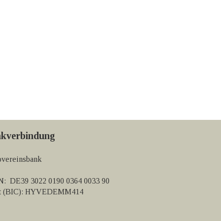
kverbindung
vereinsbank
: DE39 3022 0190 0364 0033 90
ft (BIC): HYVEDEMM414