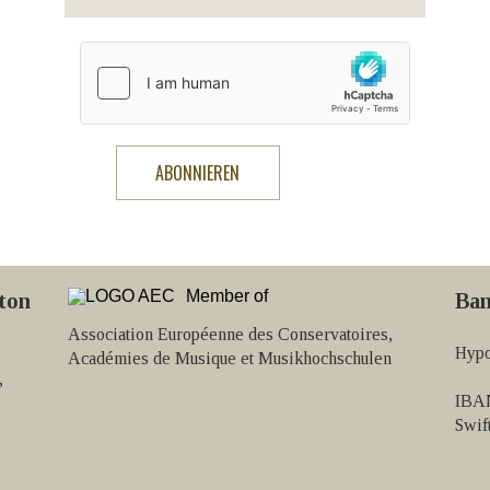
Member of
ton
Ban
Association Européenne des Conservatoires,
Hypo
Académies de Musique et Musikhochschulen
,
IBAN
Swi