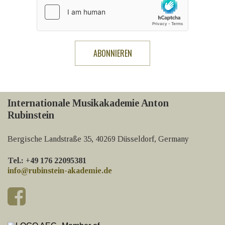
Internationale Musikakademie Anton
Rubinstein
Bergische Landstraße 35, 40269 Düsseldorf, Germany
Tel.: +49 176 22095381
info@rubinstein-akademie.de