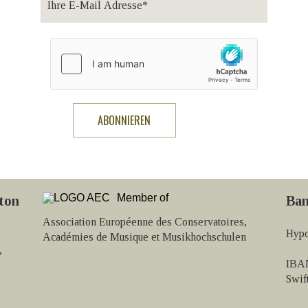
Member of
ton
Ban
Association Européenne des Conservatoires,
Hypo
Académies de Musique et Musikhochschulen
,
IBAN
Swi