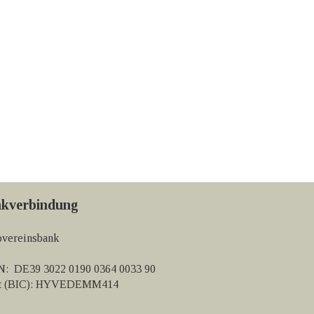
kverbindung
vereinsbank
: DE39 3022 0190 0364 0033 90
ft (BIC): HYVEDEMM414