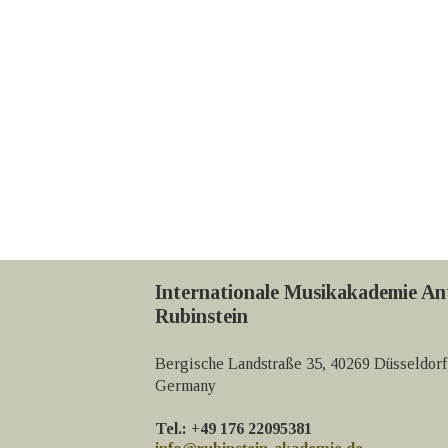
Internationale Musikakademie An
Rubinstein
Bergische Landstraße 35, 40269 Düsseldorf
Germany
Tel.: +49 176 22095381