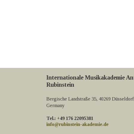
Internationale Musikakademie An
Rubinstein
Bergische Landstraße 35, 40269 Düsseldorf
Germany
Tel.: +49 176 22095381
info@rubinstein-akademie.de