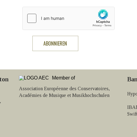
Member of
ton
Ban
Association Européenne des Conservatoires,
Hypo
Académies de Musique et Musikhochschulen
,
IBAN
Swi