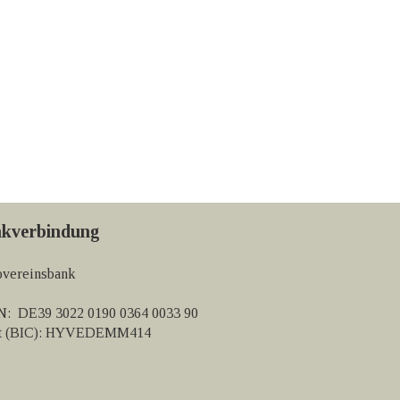
kverbindung
vereinsbank
: DE39 3022 0190 0364 0033 90
ft (BIC): HYVEDEMM414