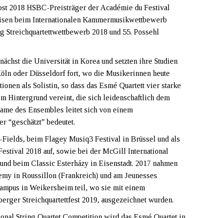
st 2018 HSBC-Preisträger der Académie du Festival
eisen beim Internationalen Kammermusikwettbewerb
g Streichquartettwettbewerb 2018 und 55. Possehl
nächst die Universität in Korea und setzten ihre Studien
öln oder Düsseldorf fort, wo die Musikerinnen heute
tionen als Solistin, so dass das Esmé Quartett vier starke
 Hintergrund vereint, die sich leidenschaftlich dem
Name des Ensembles leitet sich von einem
er “geschätzt” bedeutet.
e-Fields, beim Flagey Musiq3 Festival in Brüssel und als
estival 2018 auf, sowie bei der McGill International
und beim Classic Esterházy in Eisenstadt. 2017 nahmen
emy in Roussillon (Frankreich) und am Jeunesses
ampus in Weikersheim teil, wo sie mit einem
erger Streichquartettfest 2019, ausgezeichnet wurden.
nal String Quartet Competition wird das Esmé Quartet in