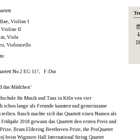
rtett
Te
ae, Violine I
 Violine II
m, Viola
o, Violoncello
m:
uartett No.2 EG 117, F-Dur
nd das Mädchen’
hschule für Musik und Tanz in Köln von vier
ch schon lange als Freunde kannten und gemeinsame
 teilten. Rasch machte sich das Quartett einen Namen als
rühjahr 2018 gewann das Quartett den ersten Preis und
Prize, Bram Eldering Beethoven-Prize, the ProQuartet
on) beim Wigmore Hall International String Quartet