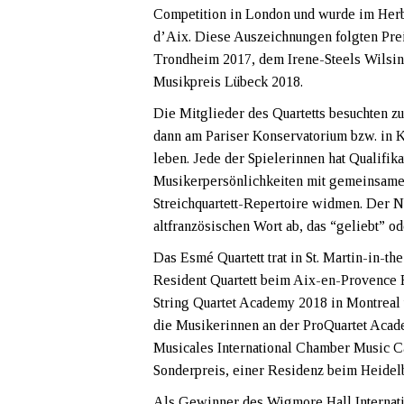
Competition in London und wurde im Herb
d’Aix. Diese Auszeichnungen folgten Pr
Trondheim 2017, dem Irene-Steels Wilsin
Musikpreis Lübeck 2018.
Die Mitglieder des Quartetts besuchten zu
dann am Pariser Konservatorium bzw. in K
leben. Jede der Spielerinnen hat Qualifika
Musikerpersönlichkeiten mit gemeinsamem
Streichquartett-Repertoire widmen. Der 
altfranzösischen Wort ab, das “geliebt” od
Das Esmé Quartett trat in St. Martin-in-th
Resident Quartett beim Aix-en-Provence F
String Quartet Academy 2018 in Montreal 
die Musikerinnen an der ProQuartet Acad
Musicales International Chamber Music C
Sonderpreis, einer Residenz beim Heidelb
Als Gewinner des Wigmore Hall Internatio