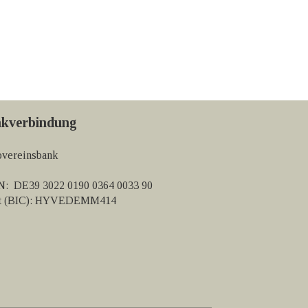
kverbindung
vereinsbank
: DE39 3022 0190 0364 0033 90
ft (BIC): HYVEDEMM414