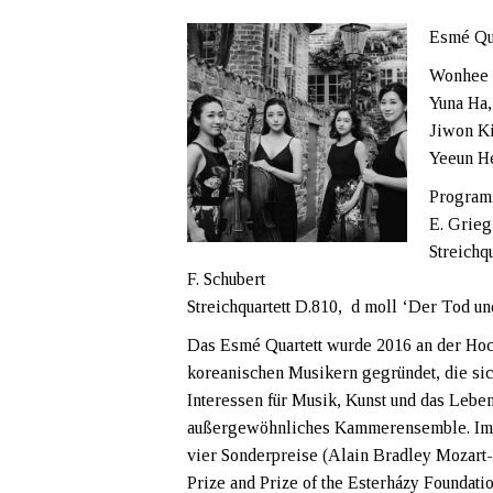
Esmé Qua
Wonhee B
Yuna Ha,
Jiwon Ki
Yeeun He
Program
E. Grieg
Streichq
F. Schubert
Streichquartett D.810, d moll ‘Der Tod u
Das Esmé Quartett wurde 2016 an der Hoc
koreanischen Musikern gegründet, die si
Interessen für Musik, Kunst und das Leben
außergewöhnliches Kammerensemble. Im F
vier Sonderpreise (Alain Bradley Mozart-
Prize and Prize of the Esterházy Foundati