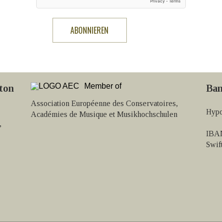
Member of
ton
Ban
Association Européenne des Conservatoires,
Hypo
Académies de Musique et Musikhochschulen
,
IBAN
Swi