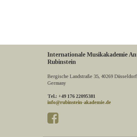
Internationale Musikakademie An
Rubinstein
Bergische Landstraße 35, 40269 Düsseldorf
Germany
Tel.: +49 176 22095381
info@rubinstein-akademie.de