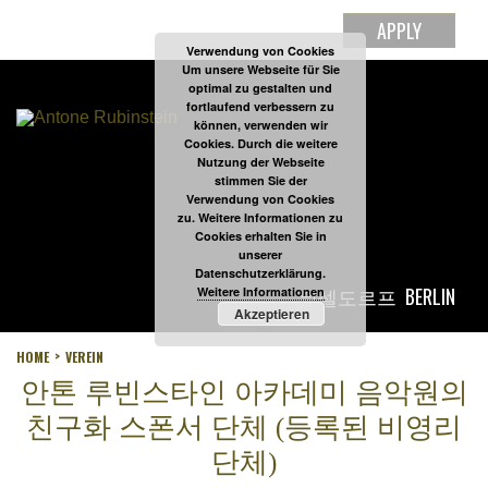
APPLY
Verwendung von Cookies
Um unsere Webseite für Sie
optimal zu gestalten und
fortlaufend verbessern zu
können, verwenden wir
Cookies. Durch die weitere
Nutzung der Webseite
stimmen Sie der
Verwendung von Cookies
zu. Weitere Informationen zu
Cookies erhalten Sie in
unserer
Datenschutzerklärung.
뒤셀도르프
BERLIN
Weitere Informationen
Akzeptieren
HOME
VEREIN
안톤 루빈스타인 아카데미 음악원의
친구화 스폰서 단체 (등록된 비영리
단체)