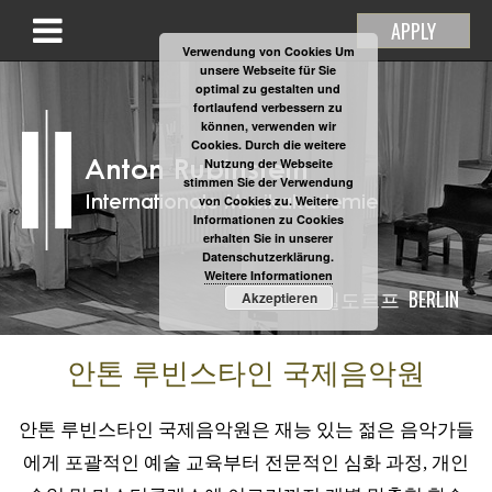
APPLY
Verwendung von Cookies Um
unsere Webseite für Sie
optimal zu gestalten und
fortlaufend verbessern zu
können, verwenden wir
Cookies. Durch die weitere
Nutzung der Webseite
stimmen Sie der Verwendung
von Cookies zu. Weitere
Informationen zu Cookies
erhalten Sie in unserer
Datenschutzerklärung.
Weitere Informationen
뒤셀도르프
BERLIN
Akzeptieren
안톤 루빈스타인 국제음악원
안톤 루빈스타인 국제음악원은 재능 있는 젊은 음악가들
에게 포괄적인 예술 교육부터 전문적인 심화 과정, 개인