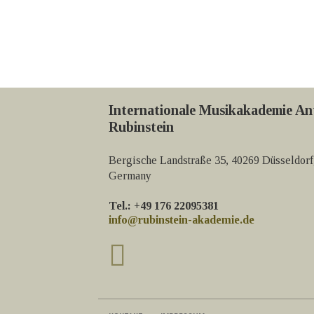
Internationale Musikakademie An
Rubinstein
Bergische Landstraße 35, 40269 Düsseldorf
Germany
Tel.: +49 176 22095381
info@rubinstein-akademie.de