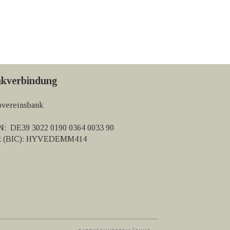
kverbindung
vereinsbank
: DE39 3022 0190 0364 0033 90
ft (BIC): HYVEDEMM414