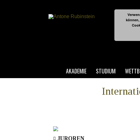
Verwend
können,
Cook
AKADEMIE
STUDIUM
WETTB
Internat
JUROREN