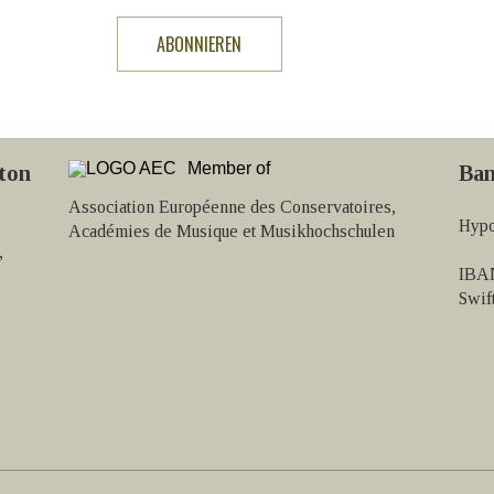
Member of
ton
Ban
Association Européenne des Conservatoires,
Hypo
Académies de Musique et Musikhochschulen
,
IBAN
Swi