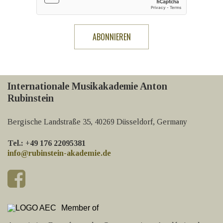
Internationale Musikakademie Anton
Rubinstein
Bergische Landstraße 35, 40269 Düsseldorf, Germany
Tel.: +49 176 22095381
info@rubinstein-akademie.de
Member of