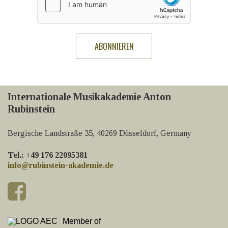
Internationale Musikakademie Anton
Rubinstein
Bergische Landstraße 35, 40269 Düsseldorf, Germany
Tel.: +49 176 22095381
info@rubinstein-akademie.de
Member of